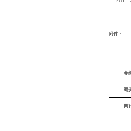
附件：
参
编
同