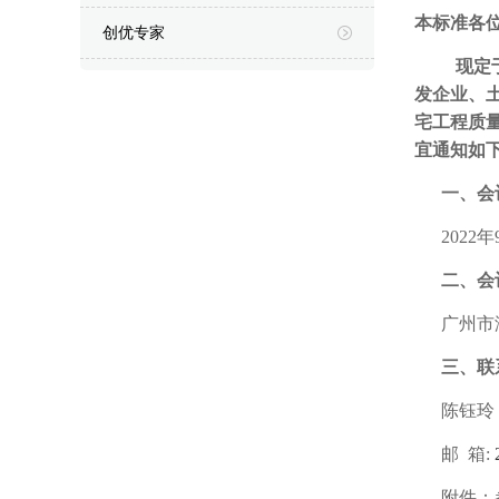
本标准各
创优专家
现定
发企业、
宅工程质
宜通知如
一、会议
2022年
二、会
广州市
三、
联
陈钰玲
邮
箱
:
附件：