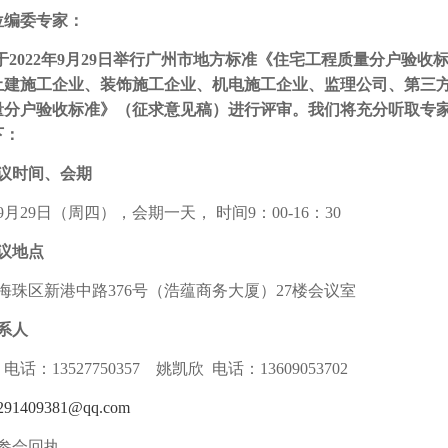
位编委专家：
于
2022
年
9
月
29
日举行广州市地方标准《住宅工程质量分户验收
土建施工企业、装饰施工企业、机电施工企业、监理公司、第三
量分户验收标准》（征求意见稿）进行评审。我们将充分听取专
下：
时间、会期
9
月
29
日（周四），会期一天， 时间
9
：
00-16
：
30
议地点
海珠区新港中路
376
号（浩蕴商务大厦）
27
楼会议室
系人
电话：
13527750357
姚凯欣
电话：
13609053702
291409381@qq.com
参会回执