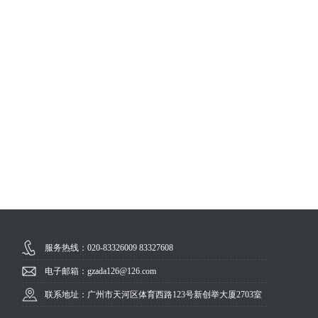
服务热线：020-83326009 83327608
电子邮箱：gzada126@126.com
联系地址：广州市天河区体育西路123号新创举大厦2703室