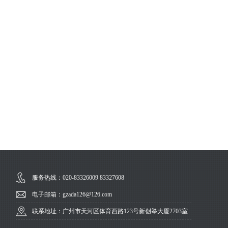
服务热线：020-83326009 83327608
电子邮箱：gzada126@126.com
联系地址：广州市天河区体育西路123号新创举大厦2703室