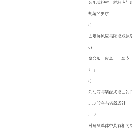
装配式护栏、栏杆应与
规范的要求；
c)
固定屏风应与隔墙或原
d)
窗台板、窗套、门套应
计；
e)
消防箱与装配式墙面的
5.10 设备与管线设计
5.10.1
对建筑单体中具有相同