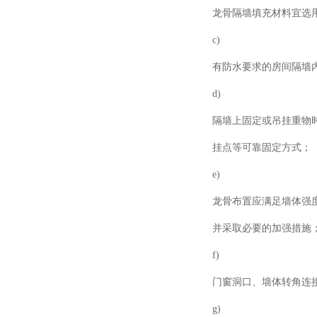
龙骨隔墙填充材料宜选
c)
有防水要求的房间隔墙
d)
隔墙上固定或吊挂重物
挂点等可靠固定方式；
e)
龙骨布置应满足墙体强
并采取必要的加强措施
f)
门窗洞口、墙体转角连
g)