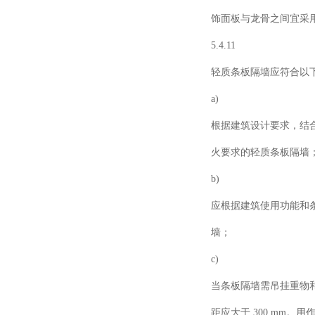
饰面板与龙骨之间宜采
5.4.11
轻质条板隔墙应符合以
a)
根据建筑设计要求，结
火要求的轻质条板隔墙
b)
应根据建筑使用功能和
墙；
c)
当条板隔墙需吊挂重物
距应大于
300 mm
。用