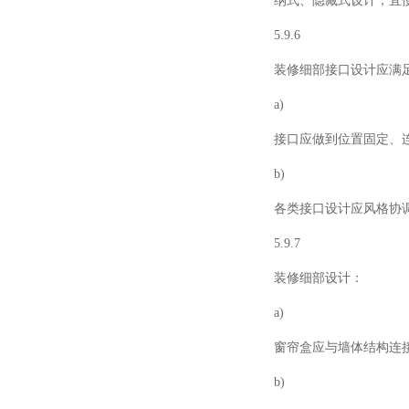
纳式、隐藏式设计，宜
5.9.6
装修细部接口设计应满
a)
接口应做到位置固定、
b)
各类接口设计应风格协
5.9.7
装修细部设计：
a)
窗帘盒应与墙体结构连
b)