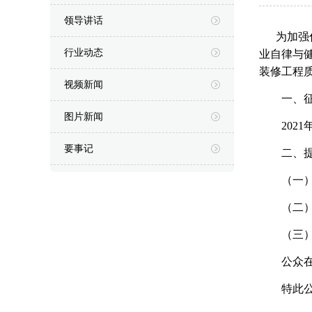
领导讲话
为加强住
行业动态
业自律与
装修工程
视频新闻
一、征
图片新闻
202
要事记
二、提
（一）电
（二）书
（三）联
公众在提
特此公