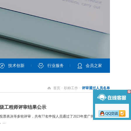
技术创新
行业服务
会员之家
首页
>
职称工作
>
评审通过人员名单
高级工程师评审结果公示
票表决等多轮评审，共有77名申报人员通过了2023年度广州市建筑装
..