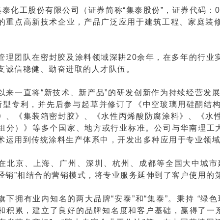
泰化工股份有限公司（证券简称“集泰股份”，证券代码：00
的重点高新技术企业，产品广泛应用于建筑工程、家庭装
。
管理团队在密封胶及涂料领域深耕20余年，在多年的行业
支诚信稳健、勤奋进取的人才队伍。
以来一直将“新技术、新产品”的研发创新作为持续经营发
新型专利，并先后参与起草并修订了《中空玻璃用硅酮结
》、《集装箱密封胶》、《水性丙烯酸防腐涂料》、《水
组分）》等多个国家、地方或行业标准。公司与华南理工大
术运用到传统涂料生产体系中，开发出多种应用于专业领
在北京、上海、广州、深圳、杭州、成都等全国大中城市
+经销”相结合的营销模式，将专业服务延伸到了客户使用的
旗下拥有业内知名的两大品牌“安泰”和“集泰”。秉持 “绿
和积累，建立了良好的品牌知名度和客户基础，赢得了一系